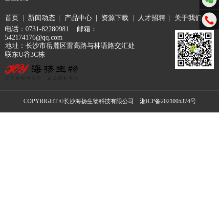
首页
|
新闻动态
|
产品中心
|
资源下载
|
人才招聘
|
关于我们
电话：0731-82280981 邮箱：
542174176@qq.com
地址：长沙市岳麓区雷高路与林语路交汇处
联东U谷3C栋
COPYRIGHT ©长沙海扬生物科技有限公司
湘ICP备2021005374号